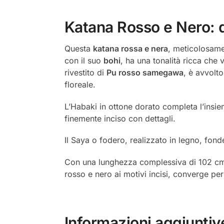
Katana Rosso e Nero: d
Questa
katana rossa e nera
, meticolosamen
con il suo
bohi
, ha una tonalità ricca che
rivestito di
Pu rosso samegawa
, è avvolt
floreale.
L’Habaki in ottone dorato completa l’insie
finemente inciso con dettagli.
Il Saya o fodero, realizzato in legno, fo
Con una lunghezza complessiva di 102 cm, q
rosso e nero ai motivi incisi, converge pe
Informazioni aggiuntiv