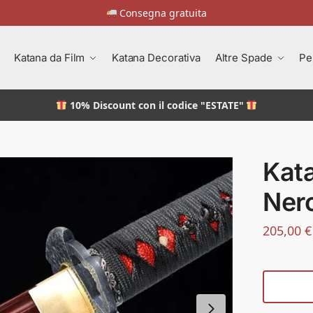
Consegna gratuita
Katana da Film
Katana Decorativa
Altre Spade
Pe
10% Discount
con il codice "ESTATE"
Kat
Ner
205,00
€