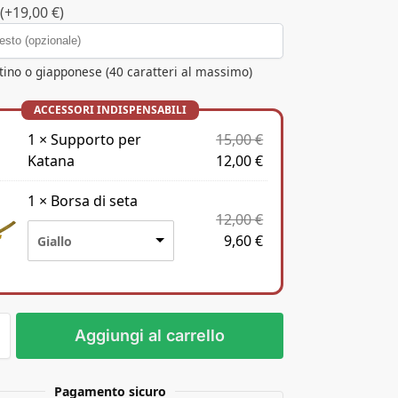
(+19,00 €)
atino o giapponese (40 caratteri al massimo)
1
×
Supporto per
15,00
€
Katana
12,00
€
1
×
Borsa di seta
12,00
€
9,60
€
Giallo
Aggiungi al carrello
Pagamento sicuro