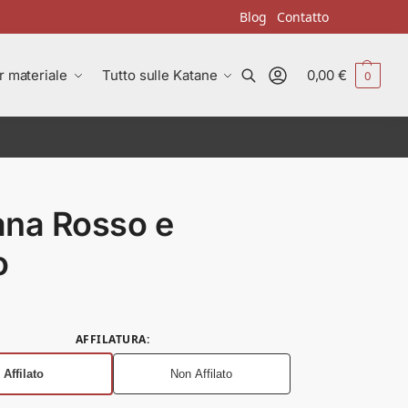
Blog
Contatto
r materiale
Tutto sulle Katane
0,00
€
0
Cerca
ana Rosso e
o
AFFILATURA
:
Affilato
Non Affilato