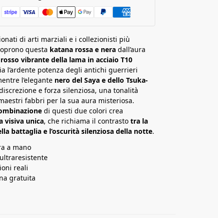
onati di arti marziali e i collezionisti più
scoprono questa
katana rossa e nera
dall’aura
l
rosso vibrante della lama in acciaio T10
a l’ardente potenza degli antichi guerrieri
entre l’elegante
nero del Saya e dello Tsuka-
iscrezione e forza silenziosa, una tonalità
 maestri fabbri per la sua aura misteriosa.
ombinazione
di questi due colori crea
 visiva unica
, che richiama il contrasto
tra la
la battaglia e l’oscurità silenziosa della notte
.
ura a mano
 ultraresistente
oni reali
a gratuita