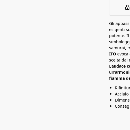
e
a
t
t
a
a
n
Gli appassi
esigenti 
a
potente. I
simboleggi
samurai, m
ITO
evoca d
scelta dai
L’
audace c
un’
armonia
fiamma del
Rifinit
Acciaio
Dimensi
Consegn