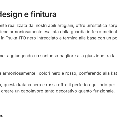
esign e finitura
te realizzata dai nostri abili artigiani, offre un’estetica so
 viene armoniosamente esaltata dalla guardia in ferro metic
o in Tsuka-ITO nero intrecciato e termina alla base con un 
me, aggiungendo un sontuoso bagliore alla giunzione tra la l
nde armoniosamente i colori nero e rosso, conferendo alla k
uesta katana nera e rossa offre il perfetto equilibrio per i
r creare un capolavoro tanto decorativo quanto funzionale.
e