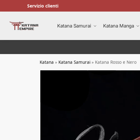
Servizio clienti
Ricerca
Katana Samurai
Katana Manga
Katana
»
Katana Samurai
»
Katana Rosso e Nero