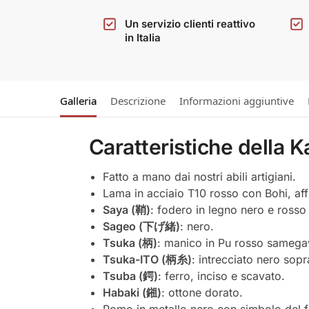
Un servizio clienti reattivo
in Italia
Galleria
Descrizione
Informazioni aggiuntive
Caratteristiche della K
Fatto a mano dai nostri abili artigiani.
Lama in acciaio T10 rosso con Bohi, affi
Saya (鞘)
: fodero in legno nero e rosso
Sageo (下げ緒)
: nero.
Tsuka (柄)
: manico in Pu rosso sameg
Tsuka-ITO (柄糸)
: intrecciato nero sopr
Tsuba (鍔)
: ferro, inciso e scavato.
Habaki (鎺)
: ottone dorato.
Pomo in metallo nero con simbolo del f