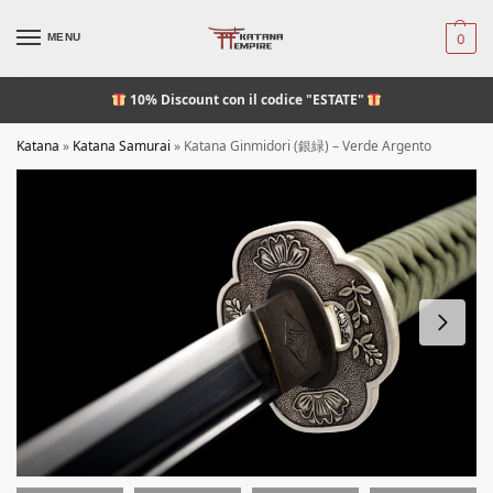
MENU
0
10% Discount
con il codice "ESTATE"
Katana
»
Katana Samurai
»
Katana Ginmidori (銀緑) – Verde Argento