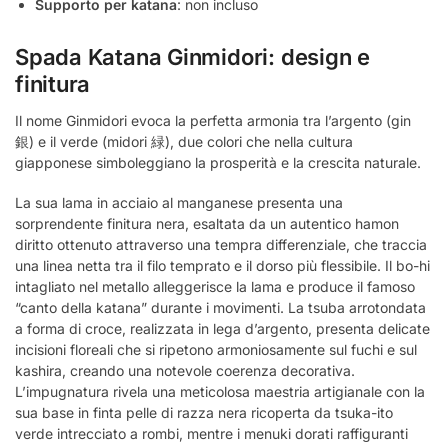
Supporto per katana
: non incluso
Spada Katana Ginmidori: design e
finitura
Il nome Ginmidori evoca la perfetta armonia tra l’argento (gin
銀) e il verde (midori 緑), due colori che nella cultura
giapponese simboleggiano la prosperità e la crescita naturale.
La sua lama in acciaio al manganese presenta una
sorprendente finitura nera, esaltata da un autentico hamon
diritto ottenuto attraverso una tempra differenziale, che traccia
una linea netta tra il filo temprato e il dorso più flessibile. Il bo-hi
intagliato nel metallo alleggerisce la lama e produce il famoso
“canto della katana” durante i movimenti. La tsuba arrotondata
a forma di croce, realizzata in lega d’argento, presenta delicate
incisioni floreali che si ripetono armoniosamente sul fuchi e sul
kashira, creando una notevole coerenza decorativa.
L’impugnatura rivela una meticolosa maestria artigianale con la
sua base in finta pelle di razza nera ricoperta da tsuka-ito
verde intrecciato a rombi, mentre i menuki dorati raffiguranti