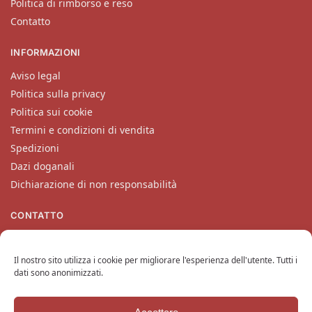
Politica di rimborso e reso
Contatto
INFORMAZIONI
Aviso legal
Politica sulla privacy
Politica sui cookie
Termini e condizioni di vendita
Spedizioni
Dazi doganali
Dichiarazione di non responsabilità
CONTATTO
Il nostro servizio clienti si occuperà delle vostre richieste dal
lunedì al venerdì all’indirizzo
contatto@katanaempire.it
, sulla
Il nostro sito utilizza i cookie per migliorare l'esperienza dell'utente. Tutti i
nostra pagina di contatto
o telefonicamente al numero
+33
dati sono anonimizzati.
6 10 14 34 64
.