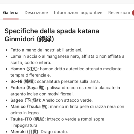
Galleria
Descrizione
Informazioni aggiuntive
Recensioni
Specifiche della spada katana
Ginmidori (銀緑)
Fatto a mano dai nostri abili artigiani.
Lama in acciaio al manganese nero, affilata o non affilata a
scelta, codolo intero.
Hamon (刃文)
: hamon dritto autentico ottenuto mediante
tempra differenziale.
Bo-Hi (棒樋)
: scanalatura presente sulla lama.
Fodero (Saya 鞘)
: palissandro con estremità placcate in
argento incise con motivi floreali.
Sageo (下げ緒)
: Anello con attacco verde.
Manico (Tsuka 柄)
: manico in finta pelle di razza nera con
anima in legno.
Tsuka-ITO (柄糸)
: intreccio verde a rombi sopra
l’impugnatura.
Menuki (目貫)
: Drago dorato.