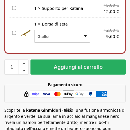
15,00
€
S
1
×
Supporto per Katana
12,00
€
u
p
1
×
Borsa di seta
p
12,00
€
B
o
9,60
€
Giallo
o
r
r
t
s
o
a
p
d
e
Aggiungi al carrello
i
r
s
K
e
a
Pagamento sicuro
t
t
a
a
n
Scoprite la
a
katana Ginmidori (銀緑)
, una fusione armoniosa di
argento e verde. La sua lama in acciaio al manganese nero
rivela un hamon perfettamente dritto, mentre il bo-hi
intagliato nell’acciaio emette un leggero suono ad ogni