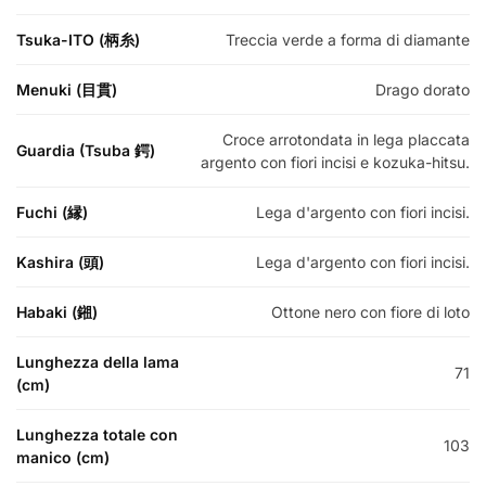
Tsuka-ITO (柄糸)
Treccia verde a forma di diamante
Menuki (目貫)
Drago dorato
Croce arrotondata in lega placcata
Guardia (Tsuba 鍔)
argento con fiori incisi e kozuka-hitsu.
Fuchi (縁)
Lega d'argento con fiori incisi.
Kashira (頭)
Lega d'argento con fiori incisi.
Habaki (鎺)
Ottone nero con fiore di loto
Lunghezza della lama
71
(cm)
Lunghezza totale con
103
manico (cm)