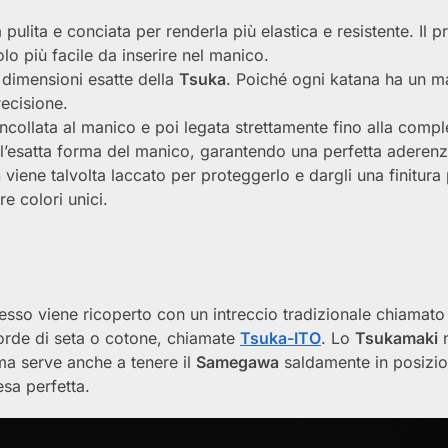
 pulita e conciata per renderla più elastica e resistente. Il 
o più facile da inserire nel manico.
e dimensioni esatte della
Tsuka
. Poiché ogni katana ha un m
ecisione.
 incollata al manico e poi legata strettamente fino alla compl
l’esatta forma del manico, garantendo una perfetta aderenz
a
viene talvolta laccato per proteggerlo e dargli una finitura 
e colori unici.
sso viene ricoperto con un intreccio tradizionale chiamato
corde di seta o cotone, chiamate
Tsuka-ITO
. Lo
Tsukamaki
n
 ma serve anche a tenere il
Samegawa
saldamente in posizio
sa perfetta.