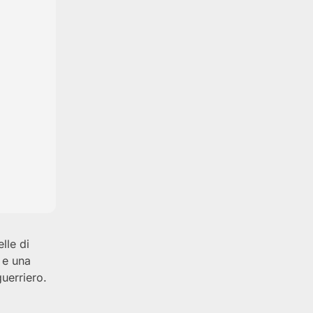
lle di
 e una
uerriero.