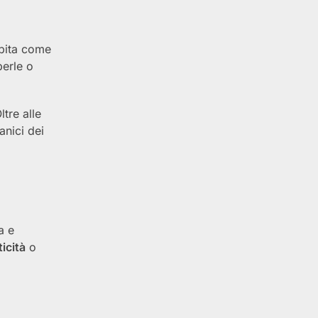
epita come
perle o
Oltre alle
manici dei
a e
icità
o