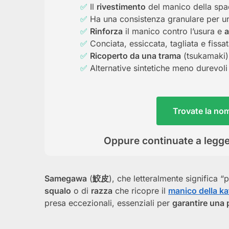
Il
rivestimento
del manico della spad
Ha una consistenza granulare per u
Rinforza
il manico contro l’usura e
a
Conciata, essiccata, tagliata e fissat
Ricoperto da una trama
(tsukamaki)
Alternative sintetiche meno durevoli
Trovate la no
Oppure continuate a legge
Samegawa
(
鮫皮
), che letteralmente significa “p
squalo
o di
razza
che ricopre il
manico della k
presa eccezionali, essenziali per
garantire una 