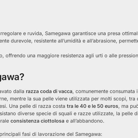
e irregolare e ruvida, Samegawa garantisce una presa ottimal
e durevole, resistente all’umidità e all’abrasione, permett
no, offrendo una maggiore resistenza agli urti o alle pression
gawa?
avato dalla
razza coda di vacca
, comunemente consumata i
, mentre la sua pelle viene utilizzata per molti scopi, tra c
si. Una pelle di razza costa
tra le 40 e le 50 euros
, ma pu
stano diverse specie di squali e razze utilizzate, la pelle d
urale
consistenza ciottolosa
e all’abbandono.
 principali fasi di lavorazione del Samegawa: