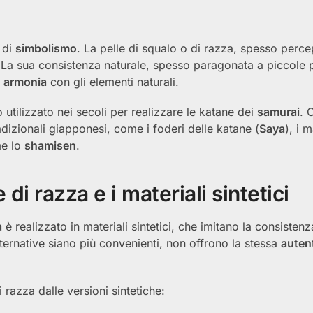
 di
simbolismo
. La pelle di squalo o di razza, spesso perc
 La sua consistenza naturale, spesso paragonata a piccole 
e
armonia
con gli elementi naturali.
o utilizzato nei secoli per realizzare le katane dei
samurai
. 
radizionali giapponesi, come i foderi delle katane (
Saya
), i 
e lo
shamisen
.
 di razza e i materiali sintetici
a
è realizzato in materiali sintetici, che imitano la consistenz
lternative siano più convenienti, non offrono la stessa
autent
 razza dalle versioni sintetiche: