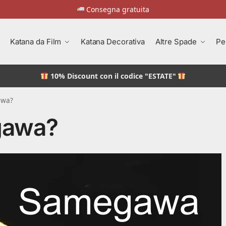
Consegna gratuita
Katana da Film
Katana Decorativa
Altre Spade
Pe
10% Discount
con il codice "ESTATE"
awa?
gawa?