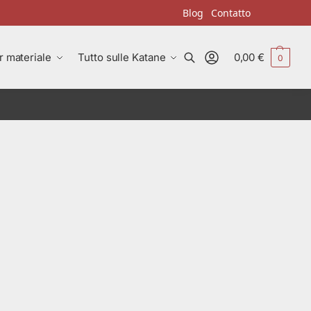
Blog
Contatto
r materiale
Tutto sulle Katane
0,00
€
0
Cerca