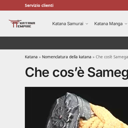
Servizio clienti
Ricerca
Katana Samurai
Katana Manga
Katana
»
Nomenclatura della katana
»
Che cos’è Sameg
Che cos’è Same