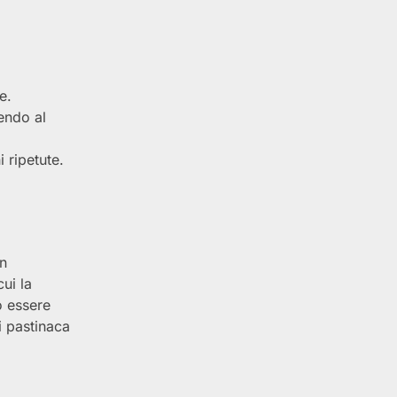
e.
endo al
i ripetute.
n
ui la
ò essere
i pastinaca