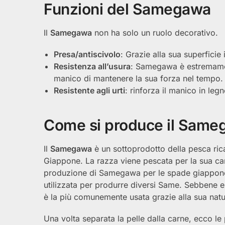
Funzioni del Samegawa
Il
Samegawa
non ha solo un ruolo decorativo.
Presa/antiscivolo
: Grazie alla sua superfici
Resistenza all’usura
: Samegawa è estremament
manico di mantenere la sua forza nel tempo.
Resistente agli urti
: rinforza il manico in leg
Come si produce il Same
Il
Samegawa
è un sottoprodotto della pesca ric
Giappone. La razza viene pescata per la sua carne
produzione di Samegawa per le spade giappone
utilizzata per produrre diversi Same. Sebbene esi
è la più comunemente usata grazie alla sua nat
Una volta separata la pelle dalla carne, ecco le