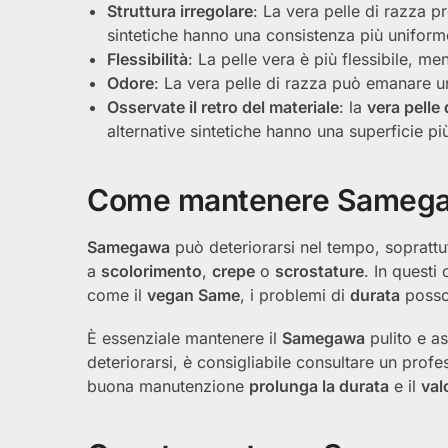
Struttura irregolare
: La vera pelle di razza 
sintetiche hanno una consistenza più uniform
Flessibilità
: La pelle vera è più flessibile, me
Odore
: La vera pelle di razza può emanare un
Osservate il retro del materiale
: la
vera pelle 
alternative sintetiche hanno una superficie p
Come mantenere Sameg
Samegawa
può deteriorarsi nel tempo, soprattut
a
scolorimento
,
crepe
o
scrostature
. In questi
come il
vegan Same
, i problemi di
durata
posson
È essenziale mantenere il
Samegawa
pulito e as
deteriorarsi, è consigliabile consultare un prof
buona manutenzione
prolunga la durata
e il
val