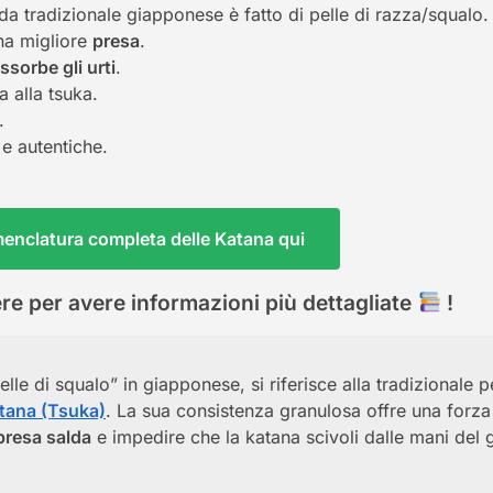
a tradizionale giapponese è fatto di pelle di razza/squalo.
na migliore
presa
.
ssorbe gli urti
.
a alla tsuka.
.
 e autentiche.
menclatura completa delle Katana qui
re per avere informazioni più dettagliate
!
elle di squalo” in giapponese, si riferisce alla tradizionale pe
atana (Tsuka)
. La sua consistenza granulosa offre una forza
presa salda
e impedire che la katana scivoli dalle mani del g