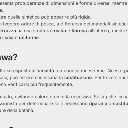
presenta protuberanze di dimensioni e forme diverse, mentre
e.
ntre quella sintetica può apparire più rigida.
 leggero odore di pesce, a differenza dei materiali sintetici
di razza
ha una struttura
ruvida
e
fibrosa
all’interno, mentre 
iù
liscia
e
uniforme
.
awa?
to se esposto all’
umidità
o a condizioni estreme. Questo p
 casi, può essere necessaria la
sostituzione
. Per le versioni 
o verificarsi più frequentemente.
ciutto, evitando calore o umidità eccessivi. Se la pelle inizi
essionista per determinare se è necessario
ripararla
o
sostitu
ore
della katana.