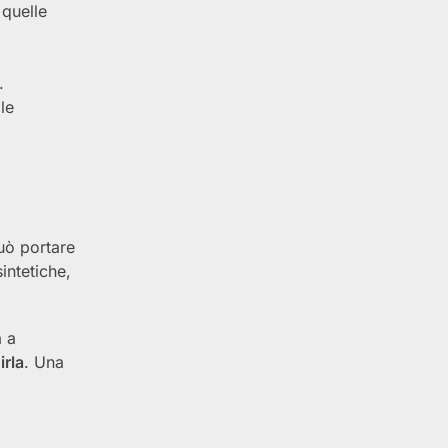
 quelle
.
le
uò portare
sintetiche,
a a
irla
. Una