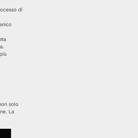
processo di
anico
eta
a.
più
on solo
ne. La