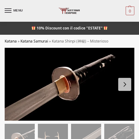
MENU
0
10% Discount
con il codice "ESTATE"
Katana
»
Katana Samurai
»
Katana Shinpi (神秘) – Misterioso