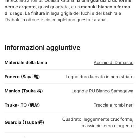
intrecciato a rombi. Questa katana ha una
guardia cruciforme
nera e argento
, quasi quadrata, e un
menuki bianco a forma
di drago
. La finitura in lega grigia del fuchi e del kashira e
l’habaki in ottone liscio completano questa katana.
Informazioni aggiuntive
Materiale della lama
Acciaio di Damasco
Fodero (Saya 鞘)
Legno duro laccato in nero striato
Manico (Tsuka 柄)
Legno e PU Bianco Samegawa
Tsuka-ITO (柄糸)
Treccia a rombi neri
Quadrato, leggermente cruciforme,
Guardia (Tsuba 鍔)
massiccio, nero e argento