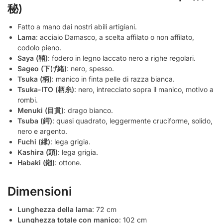
秘)
Fatto a mano dai nostri abili artigiani.
Lama
: acciaio Damasco, a scelta affilato o non affilato,
codolo pieno.
Saya (鞘)
: fodero in legno laccato nero a righe regolari.
Sageo (下げ緒)
: nero, spesso.
Tsuka (柄)
: manico in finta pelle di razza bianca.
Tsuka-ITO (柄糸)
: nero, intrecciato sopra il manico, motivo a
rombi.
Menuki (目貫)
: drago bianco.
Tsuba (鍔)
: quasi quadrato, leggermente cruciforme, solido,
nero e argento.
Fuchi (縁)
: lega grigia.
Kashira (頭)
: lega grigia.
Habaki (鎺)
: ottone.
Dimensioni
Lunghezza della lama
: 72 cm
Lunghezza totale con manico
: 102 cm