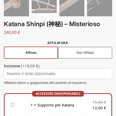
Katana Shinpi (神秘) – Misterioso
240,00
€
AFFILATURA
:
Affilato
Non Affilato
Incisione
(+19,00 €)
Alfabeto latino o giapponese (40 caratteri al massimo)
15,00
€
S
1
×
Supporto per Katana
12,00
€
u