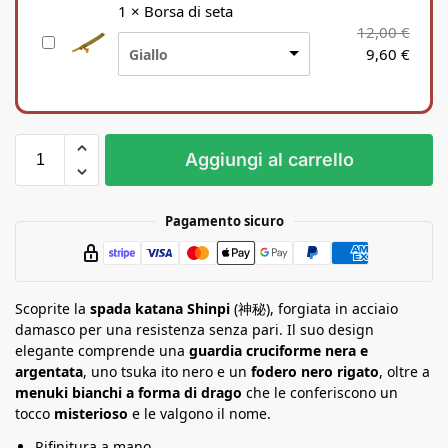
p
1
×
Borsa di seta
p
12,00
€
B
o
9,60
€
Giallo
o
r
r
t
s
o
a
p
d
e
Aggiungi al carrello
i
r
s
K
e
a
Pagamento sicuro
t
t
a
a
n
Scoprite la
a
spada katana Shinpi
(神秘), forgiata in acciaio
damasco per una resistenza senza pari. Il suo design
elegante comprende una
guardia cruciforme nera e
argentata
, uno tsuka ito nero e un
fodero nero rigato
, oltre a
menuki bianchi a forma di drago
che le conferiscono un
tocco
misterioso
e le valgono il nome.
Rifinitura a mano