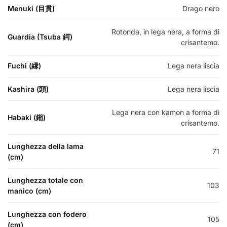
Menuki (目貫)
Drago nero
Rotonda, in lega nera, a forma di
Guardia (Tsuba 鍔)
crisantemo.
Fuchi (縁)
Lega nera liscia
Kashira (頭)
Lega nera liscia
Lega nera con kamon a forma di
Habaki (鎺)
crisantemo.
Lunghezza della lama
71
(cm)
Lunghezza totale con
103
manico (cm)
Lunghezza con fodero
105
(cm)