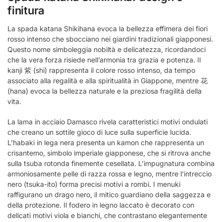
finitura
La spada katana Shikihana evoca la bellezza effimera dei fiori
rosso intenso che sbocciano nei giardini tradizionali giapponesi.
Questo nome simboleggia nobiltà e delicatezza, ricordandoci
che la vera forza risiede nell’armonia tra grazia e potenza. Il
kanji 紫 (shi) rappresenta il colore rosso intenso, da tempo
associato alla regalità e alla spiritualità in Giappone, mentre 花
(hana) evoca la bellezza naturale e la preziosa fragilità della
vita.
La lama in acciaio Damasco rivela caratteristici motivi ondulati
che creano un sottile gioco di luce sulla superficie lucida.
L’habaki in lega nera presenta un kamon che rappresenta un
crisantemo, simbolo imperiale giapponese, che si ritrova anche
sulla tsuba rotonda finemente cesellata. L’impugnatura combina
armoniosamente pelle di razza rossa e legno, mentre l’intreccio
nero (tsuka-ito) forma precisi motivi a rombi. I menuki
raffigurano un drago nero, il mitico guardiano della saggezza e
della protezione. Il fodero in legno laccato è decorato con
delicati motivi viola e bianchi, che contrastano elegantemente