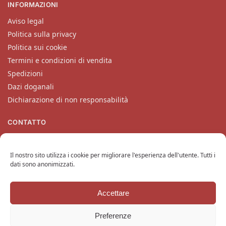
INFORMAZIONI
Aviso legal
Politica sulla privacy
Politica sui cookie
Termini e condizioni di vendita
Spedizioni
Dazi doganali
Dichiarazione di non responsabilità
CONTATTO
Il nostro servizio clienti si occuperà delle vostre richieste dal
lunedì al venerdì all’indirizzo
contatto@katanaempire.it
, sulla
Il nostro sito utilizza i cookie per migliorare l'esperienza dell'utente. Tutti i
nostra pagina di contatto
o telefonicamente al numero
+33
dati sono anonimizzati.
6 10 14 34 64
.
Accettare
Copyright © 2024 KatanaEmpire.it
Tutti i diritti riservati.
Preferenze