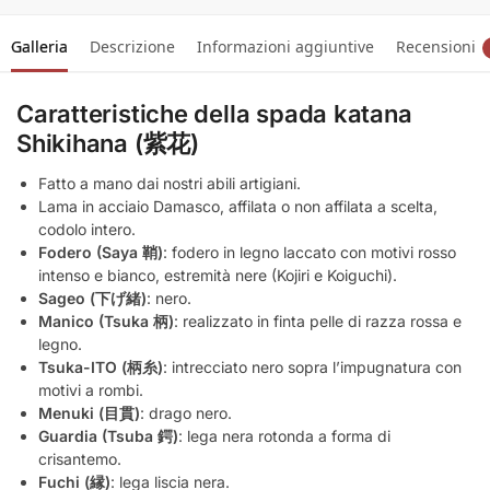
Galleria
Descrizione
Informazioni aggiuntive
Recensioni
Caratteristiche della spada katana
Shikihana (紫花)
Fatto a mano dai nostri abili artigiani.
Lama in acciaio Damasco, affilata o non affilata a scelta,
codolo intero.
Fodero (Saya 鞘)
: fodero in legno laccato con motivi rosso
intenso e bianco, estremità nere (Kojiri e Koiguchi).
Sageo (下げ緒)
: nero.
Manico (Tsuka 柄)
: realizzato in finta pelle di razza rossa e
legno.
Tsuka-ITO (柄糸)
: intrecciato nero sopra l’impugnatura con
motivi a rombi.
Menuki (目貫)
: drago nero.
Guardia (Tsuba 鍔)
: lega nera rotonda a forma di
crisantemo.
Fuchi (縁)
: lega liscia nera.