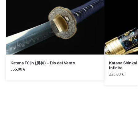
Katana Fūjin (風神) – Dio del Vento
Katana Shinka
Infinite
555,00
€
225,00
€