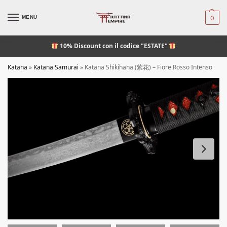
MENU
0
10% Discount
con il codice "ESTATE"
Katana
»
Katana Samurai
»
Katana Shikihana (紫花) – Fiore Rosso Intenso