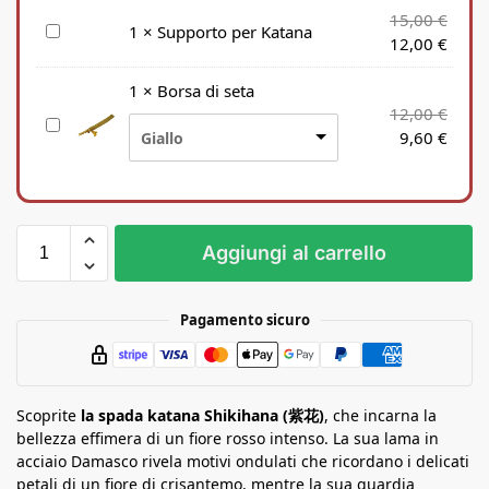
15,00
€
S
1
×
Supporto per Katana
12,00
€
u
p
1
×
Borsa di seta
p
12,00
€
B
o
9,60
€
Giallo
o
r
r
t
s
o
a
p
d
e
Aggiungi al carrello
i
r
s
K
e
a
Pagamento sicuro
t
t
a
a
n
Scoprite
a
la spada katana Shikihana (紫花)
, che incarna la
bellezza effimera di un fiore rosso intenso. La sua lama in
acciaio Damasco rivela motivi ondulati che ricordano i delicati
petali di un fiore di crisantemo, mentre la sua guardia