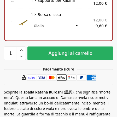
S
1
×
Supporto per Katana
12,00
€
u
p
1
×
Borsa di seta
p
12,00
€
B
o
9,60
€
Giallo
o
r
r
t
s
o
a
p
d
e
Aggiungi al carrello
i
r
s
K
e
a
Pagamento sicuro
t
t
a
a
n
Scoprite la
a
spada katana Kuroshi (黒死)
, che significa “morte
nera”. Questa lama in acciaio di Damasco rivela i suoi motivi
ondulati attraverso un bo-hi delicatamente inciso, mentre il
fodero laccato di colore viola e nero evoca le ombre della
morte. La guardia a forma di teschio e il menuki raffigurante