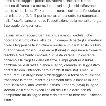
nome simboleggia il potere distruttivo e l’inesorabilità del
destino di fronte alla morte. I caratteri kanji scelti rafforzano
questo simbolismo: 黒 (kuro) per il nero, il colore dell’oscurità e
del mistero, e 死 (shi) per la morte, un concetto fondamentale
nella filosofia samurai, dove l’accettazione della mortalità forgia
il coraggio del guerriero.
La sua lama in acciaio Damasco rivela motivi ondulati che
ricordano il fumo che si alza da un campo di battaglia, mentre il
bo-hi alleggerisce la struttura e produce un caratteristico sibilo
quando viene mosso. La guardia (tsuba) in lega nera a forma di
teschio è l’elemento centrale di questa katana, un costante
richiamo alla fragilità dell’esistenza. L’impugnatura (tsuka)
combina pelle di razza bianca e legno, creando un suggestivo
contrasto con l’intreccio nero a rombi (tsuka-ito). I menuki
raffiguranti un drago nero simboleggiano la forza spirituale che
trascende la morte, mentre gli elementi fuchi e kashira in lega
nera liscia ampliano l’estetica oscura. Il fodero (saya) in legno
laccato viola e nero evoca i colori del lutto e della nobiltà,
completato da un sageo nero e da estremità nere che unificano
il tutto.