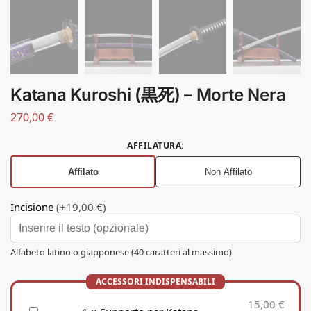
Katana Kuroshi (黒死) – Morte Nera
270,00
€
AFFILATURA
:
Affilato
Non Affilato
Incisione
(+19,00 €)
Alfabeto latino o giapponese (40 caratteri al massimo)
15,00
€