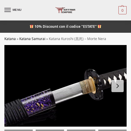
MENU
0
10% Discount
con il codice "ESTATE"
Katana
»
Katana Samurai
»
Katana Kuroshi (黒死) – Morte Nera