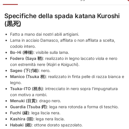
Specifiche della spada katana Kuroshi
(黒死)
Fatto a mano dai nostri abili artigiani.
Lama in acciaio Damasco, affilata o non affilata a scelta,
codolo intero.
Bo-Hi (棒樋)
: visibile sulla lama.
Fodero (Saya 鞘)
: realizzato in legno laccato viola e nero
con estremità nere (Kojiri e Koiguchi).
Sageo (下げ緒)
: nero.
Manico (Tsuka 柄)
: realizzato in finta pelle di razza bianca e
legno.
Tsuka-ITO (柄糸)
: intrecciato in nero sopra l’impugnatura
con motivo a rombi.
Menuki (目貫)
: drago nero.
Guardia (Tsuba 鍔)
: lega nera rotonda a forma di teschio.
Fuchi (縁)
: lega liscia nera.
Kashira (頭)
: lega nera liscia.
Habaki (鎺)
: ottone dorato spazzolato.