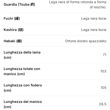
Lega nera di forma rotonda a forma
Guardia (Tsuba 鍔)
di teschio.
Fuchi (縁)
Lega nera liscia
Kashira (頭)
Lega nera liscia
Habaki (鎺)
Ottone dorato spazzolato
Lunghezza della lama
71
(cm)
Lunghezza totale con
103
manico (cm)
Lunghezza con fodero
105
(cm)
Lunghezza del manico
26,5
(cm)