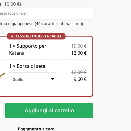
(+19,00 €)
atino o giapponese (40 caratteri al massimo)
1
×
Supporto per
15,00
€
Katana
12,00
€
1
×
Borsa di seta
12,00
€
9,60
€
Giallo
Aggiungi al carrello
Pagamento sicuro