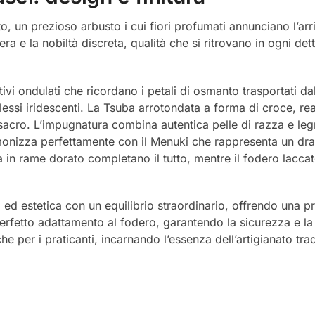
, un prezioso arbusto i cui fiori profumati annunciano l’ar
a e la nobiltà discreta, qualità che si ritrovano in ogni det
vi ondulati che ricordano i petali di osmanto trasportati da
essi iridescenti. La Tsuba arrotondata a forma di croce, rea
to sacro. L’impugnatura combina autentica pelle di razza e le
onizza perfettamente con il Menuki che rappresenta un drag
ra in rame dorato completano il tutto, mentre il fodero lacca
d estetica con un equilibrio straordinario, offrendo una pr
perfetto adattamento al fodero, garantendo la sicurezza e la
che per i praticanti, incarnando l’essenza dell’artigianato tr