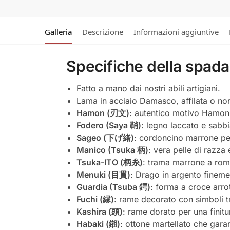
Galleria
Descrizione
Informazioni aggiuntive
Specifiche della spa
Fatto a mano dai nostri abili artigiani.
Lama in acciaio Damasco, affilata o non 
Hamon (刃文)
: autentico motivo Hamon o
Fodero (Saya 鞘)
: legno laccato e sabbia
Sageo (下げ緒)
: cordoncino marrone per
Manico (Tsuka 柄)
: vera pelle di razza
Tsuka-ITO (柄糸)
: trama marrone a rom
Menuki (目貫)
: Drago in argento fineme
Guardia (Tsuba 鍔)
: forma a croce arro
Fuchi (縁)
: rame decorato con simboli t
Kashira (頭)
: rame dorato per una finitur
Habaki (鎺)
: ottone martellato che gara