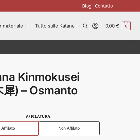
Blog
Contatto
r materiale
Tutto sulle Katane
0,00
€
0
Cerca
ana Kinmokusei
犀) – Osmanto
AFFILATURA
:
Affilato
Non Affilato