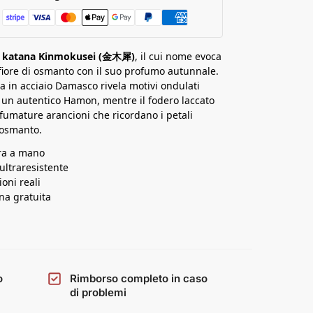
a katana Kinmokusei (金木犀)
, il cui nome evoca
o fiore di osmanto con il suo profumo autunnale.
a in acciaio Damasco rivela motivi ondulati
a un autentico Hamon, mentre il fodero laccato
fumature arancioni che ricordano i petali
l’osmanto.
ura a mano
 ultraresistente
oni reali
a gratuita
o
Rimborso completo in caso
di problemi