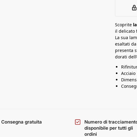
e
a
t
t
a
a
n
Scoprite
l
il delicat
a
La sua lam
esaltati d
presenta s
dorati del
Rifinit
Acciaio
Dimensi
Consegn
Consegna gratuita
Numero di tracciament
disponibile per tutti gli
ordini