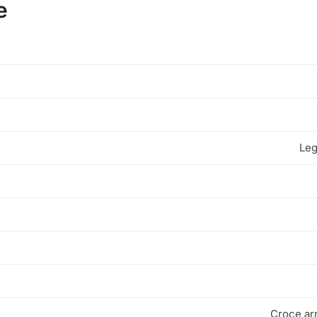
e
Leg
Croce arr