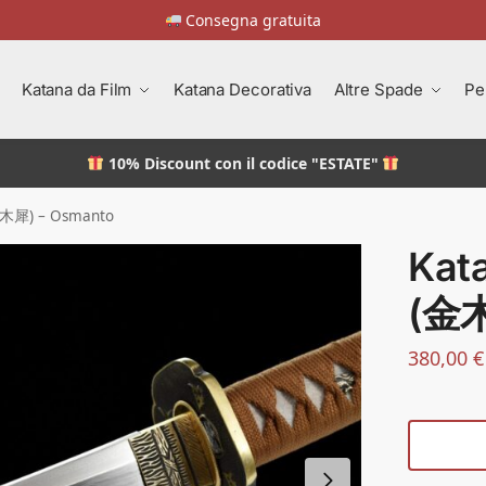
Consegna gratuita
Katana da Film
Katana Decorativa
Altre Spade
Pe
10% Discount
con il codice "ESTATE"
金木犀) – Osmanto
Kat
(金木
380,00
€