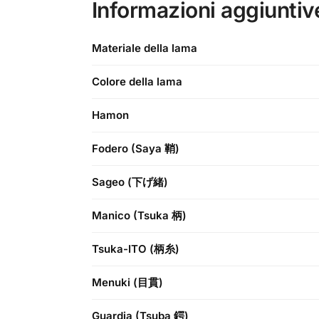
Informazioni aggiuntiv
Materiale della lama
Colore della lama
Hamon
Fodero (Saya 鞘)
Sageo (下げ緒)
Manico (Tsuka 柄)
Tsuka-ITO (柄糸)
Menuki (目貫)
Guardia (Tsuba 鍔)