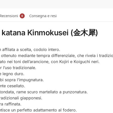
Recensioni
Consegna e resi
0
da katana Kinmokusei (金木犀)
affilata a scelta, codolo intero.
ttenuto mediante tempra differenziale, che rivela i tradizio
to nei toni dell’arancione, con Kojiri e Koiguchi neri.
 l’uso tradizionale.
 e legno duro.
bi sopra l’impugnatura.
nte cesellato.
tondata, rame scuro martellato a punzonatura.
radizionali giapponesi.
a raffinata.
ntisce un perfetto adattamento al fodero.